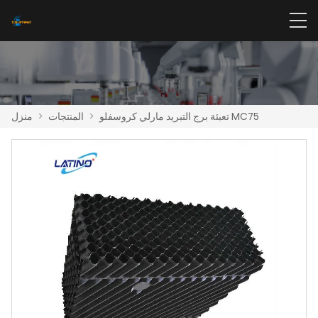
تعبئة برج التبريد مارلي كروسفلو MC75
>
المنتجات
>
منزل