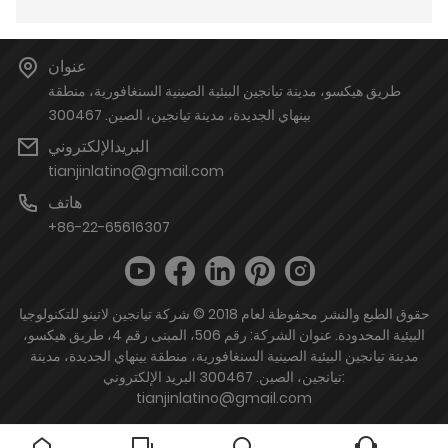
عنوان
طريق هيكسو، مدينة تيانجين البيئية الصينية السنغافورية، منطقة
بينهاي الجديدة، مدينة تيانجين، الصين. 300467
البريدالإلكتروني
tianjinlatino@gmail.com
هاتف
+86-22-65616307
حقوق الطبع والنشر محفوظة لعام 2018 © شركة تيانجين لاتينو للتكنولوجيا
البيئية المحدودة. عنوان الشركة: رقم 506، المبنى رقم 4، طريق هيكسو،
مدينة تيانجين البيئية الصينية السنغافورية، منطقة بينهاي الجديدة، مدينة
تيانجين، الصين. 300467 البريد الإلكتروني:
tianjinlatino@gmail.com