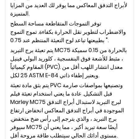
لأبراج التدفق المعاكس مما يوفر لك العديد من المزايا
المتميزة.
توفر التموجات المتقاطعة مساحة السطح
والاضطراب لتطوير نقل الحرارة بكفاءة. تموج التموج
بطبيعتها تباعد لوح التعبئة المنتظم عند 0.75 ".
يتم تعبئة برج التبريد MC75 بالحرارة من 0.15 سميكة
، مثبط للأشعة فوق البنفسجية ، كلوريد البولي فينيل
المقاوم كيميائياً (PVC). معدل انتشار اللهب أقل من
25 لكل ASTM E-84 ويعتبر إطفاء ذاتي.
يتم بثق مادة تعبئة PVC وتصنيعها بمواصفات صارمة
قبل التشكيل. عادة ما يعني استخدام تعبئة فيلم
Marley MC75 لبرج التبريد لاستبدال أبراج التدفق
الموجودة في أبراج التدفق المعاكس انخفاض ارتفاع
برج التبريد ، والذي يترجم إلى رأس ضخ منخفض.
سيوفر MC75 أيضًا سعة تبريد أكبر ، مما يعني أن
مستوى أدائك الحالي سيتطلب طاقة مروحة أقل.