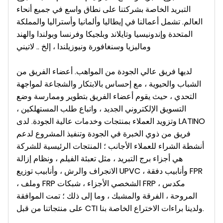
التبريد الخاصة بشركتنا على نطاق واسع في جميع أنحاء
العالم.
تشمل أعمالنا في
إيطاليا
وألمانيا وأستراليا والمملكة
المتحدة وإندونيسيا وتايلاند وبلجيكا وفرنسا وبولندا والهند
وماليزيا وسنغافورة ونيوزيلندا ، إلخ ..
لاتيني
لديها فريق عالي الجودة من المواهب. أعضاء الفريق من
الشباب والحيوية ، مع إحساس بالابتكار والشجاعة لمواجهة
التحدي ، حيث يقوم أعضاء الفريق بتطوير وممارسة وضع
التسويق الإلكتروني الجديد ، واتباع طلب المستهلكين ،
وتزويد العملاء بمنتجات وخدمات عالية الجودة.
لدى LATINO
فريق من ذوي الخبرة في الجودة وتنفيذ المشروع لدعم
أنشطة الشراء للعملاء الأجانب ؛ المنتجات الرئيسية للشركة
هي أجزاء برج التبريد ، مثل تعبئة الفيلم ، ونظام إزالة
الانجراف والرش ، وأنابيب توزيع UPVC ، وأنابيب دفقة FPR
، وملف FRP الشخصي الأجزاء ، شبكات FRP ، مكدس
المروحة ، الفرقة والمشبك ، وما إلى ذلك ؛
تمت الموافقة
على منتجاتنا من قبل CTI ولدينا براءات الاختراع الخاصة بنا.