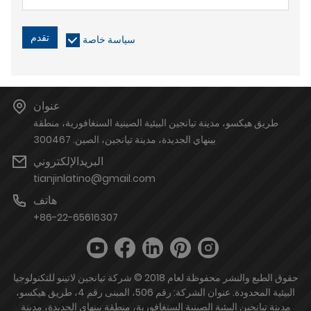
تقدم
سياسة خاصة
عنوان
طريق هيكسو، مدينة تيانجين البيئية الصينية السنغافورية، منطقة
بينهاي الجديدة، مدينة تيانجين، الصين. 300467
البريدالإلكتروني
tianjinlatino@gmail.com
هاتف
+86-22-65616307
حقوق الطبع والنشر محفوظة لعام 2018 © شركة تيانجين لاتينو للتكنولوجيا
البيئية المحدودة. عنوان الشركة: رقم 506، المبنى رقم 4، طريق هيكسو،
مدينة تيانجين البيئية الصينية السنغافورية، منطقة بينهاي الجديدة، مدينة