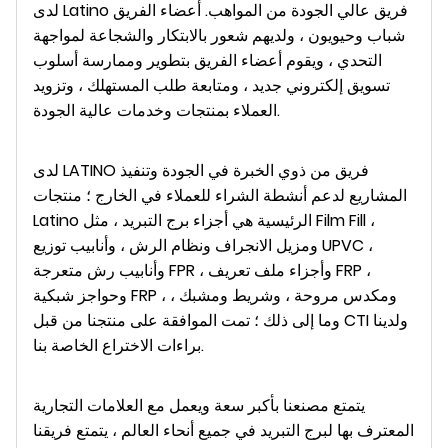
لدى Latino فريق عالي الجودة من المواهب. أعضاء الفريق
شباب وحيويون ، ولديهم شعور بالابتكار والشجاعة لمواجهة
التحدي ، ويقوم أعضاء الفريق بتطوير وممارسة أسلوب
تسويق إلكتروني جديد ، ومتابعة طلب المستهلك ، وتزويد
العملاء بمنتجات وخدمات عالية الجودة.
لدى LATINO فريق من ذوي الخبرة في الجودة وتنفيذ
المشاريع لدعم أنشطة الشراء للعملاء في الخارج ؛ منتجات
Latino الرئيسية هي أجزاء برج التبريد ، مثل Film Fill ،
ومزيل الانجراف ونظام الرش ، وأنابيب توزيع UPVC ،
وأنابيب رش متعرجة FPR ، وأجزاء ملف تعريف FRP ،
وحواجز شبكية FRP ، ومكدس مروحة ، وشريط ومشبك ،
وما إلى ذلك ؛ تمت الموافقة على منتجنا من قبل CTI ولدينا
براءات الاختراع الخاصة بنا.
يتمتع مصنعنا بأكبر سعة ويعمل مع العلامات التجارية
المعترف بها لبرج التبريد في جميع أنحاء العالم ، يتمتع فريقنا